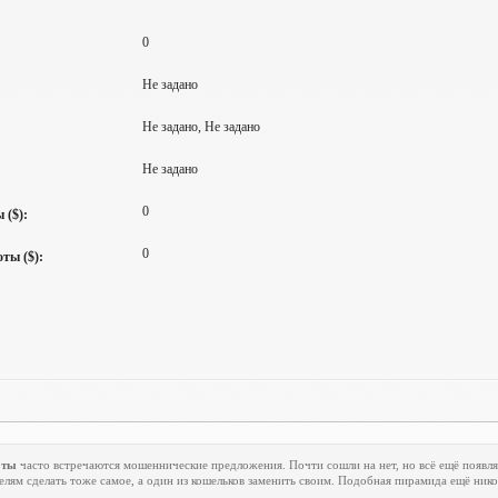
0
Не задано
Не задано, Не задано
Не задано
0
 ($):
0
ты ($):
оты
часто встречаются мошеннические предложения. Почти сошли на нет, но всё ещё появля
елям сделать тоже самое, а один из кошельков заменить своим. Подобная пирамида ещё нико