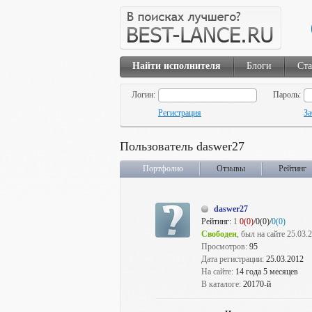
Найти исполнителя
Блоги
Ста
Логин:
Пароль:
Регистрация
За
Пользователь daswer27
Портфолио
Отзывы
Рейтинг
daswer27
Рейтинг:
1
0(0)
/0(0)/
0(0)
Свободен
, был на сайте 25.03.
Просмотров:
95
Дата регистрации:
25.03.2012
На сайте:
14 года 5 месяцев
В каталоге:
20170-й