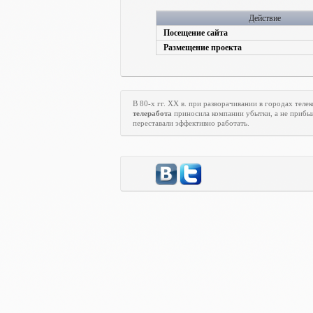
Действие
Посещение сайта
Размещение проекта
В 80-х гг.
XX
в. при разворачивании в городах тел
телеработа
приносила компании убытки, а не прибыл
переставали эффективно работать.