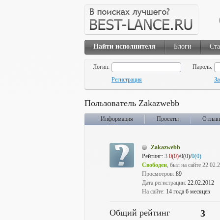
Найти исполнителя
Блоги
Ста
Логин:
Пароль:
Регистрация
За
Пользователь Zakazwebb
Информация
Проекты
Отзыв
Zakazwebb
Рейтинг:
3
0(0)
/0(0)/
0(0)
Свободен
, был на сайте 22.02.
Просмотров:
89
Дата регистрации:
22.02.2012
На сайте:
14 года 6 месяцев
Общий рейтинг
3