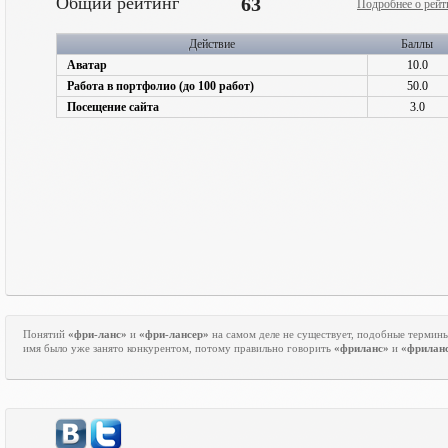
Общий рейтинг
63
Подробнее о рейт
Действие
Баллы
Аватар
10.0
Работа в портфолио (до 100 работ)
50.0
Посещение сайта
3.0
Понятий
«фри-ланс»
и
«фри-лансер»
на самом деле не существует, подобные термин
имя было уже занято конкурентом, потому правильно говорить
«фриланс»
и
«фрилан