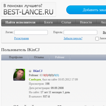
Добавить зака
Найти исполнителя
Блоги
Статьи
Новости
Ак
Логин:
Пароль:
Регистрация
Забыли пароль?
Запо
Пользователь IKinCJ
Портфолио
Отзывы
Рейтинг
IKinCJ
Рейтинг:
63
0(0)
/0(0)/
0(0)
Свободен
, был на сайте 10.05.2012 17:09
Просмотров:
198
Дата регистрации:
09.09.2008
На сайте:
17 лет 11 месяцев 1 день
В каталоге:
937-й