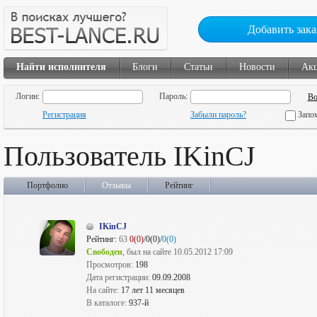
Добавить зака
Найти исполнителя
Блоги
Статьи
Новости
Ак
Логин:
Пароль:
Регистрация
Забыли пароль?
Запо
Пользователь IKinCJ
Портфолио
Отзывы
Рейтинг
IKinCJ
Рейтинг:
63
0(0)
/0(0)/
0(0)
Свободен
, был на сайте 10.05.2012 17:09
Просмотров:
198
Дата регистрации:
09.09.2008
На сайте:
17 лет 11 месяцев
В каталоге:
937-й