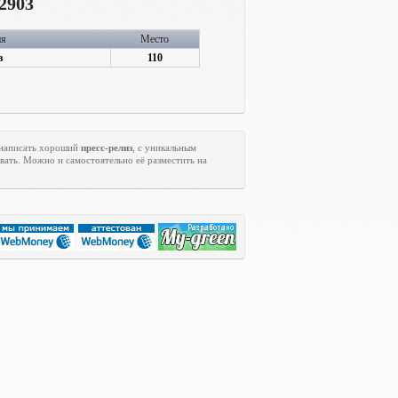
2903
ия
Место
в
110
 написать хороший
пресс-релиз
, с уникальным
вать. Можно и самостоятельно её разместить на