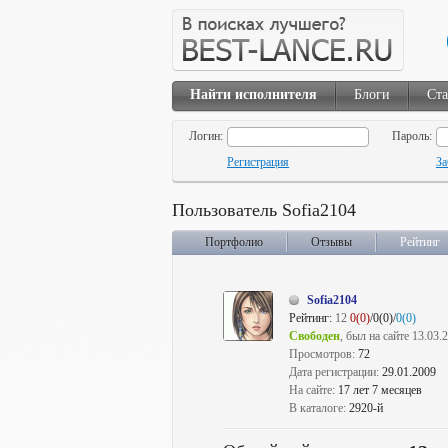
Найти исполнителя
Блоги
Ста
Логин:
Пароль:
Регистрация
За
Пользователь Sofia2104
Портфолио
Отзывы
Рейтинг
Sofia2104
Рейтинг:
12
0(0)
/0(0)/
0(0)
Свободен
, был на сайте 13.03.
Просмотров:
72
Дата регистрации:
29.01.2009
На сайте:
17 лет 7 месяцев
В каталоге:
2920-й