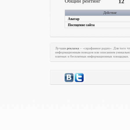
Общий рейтинг
12
Действие
Аватар
Посещение сайта
Лучшая
реклама
– «сарафанное радио». Для того ч
информационным поводом или описанием уникально
платных и бесплатных информационных площадках.