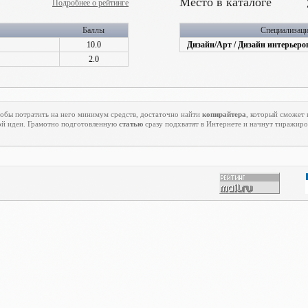
Место в каталоге
Подробнее о рейтинге
Баллы
Специализац
10.0
Дизайн/Арт / Дизайн интерьеро
2.0
тобы потратить на него минимум средств, достаточно найти
копирайтера
, который сможет
й идеи. Грамотно подготовленную
статью
сразу подхватят в Интернете и начнут тиражиро