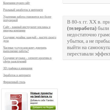
Компании нужен сайт
Реальный заработок в интернете
Удаленная работа становится все более
популярной
В 80-х гг.
XX
в. пр
Сайт – важный инструмент рекламы и
(телеработа)
были 
имиджа компании
недостаточно грам
Создание дизайна: каждый – мастер своего
убытки, а не прибы
дела
выйти на самоокупа
Частные услуги или кому доверить
выполнение работы?
переставали эффект
Создание музыки – элемент креатива в
сфере развлечений
3D графика и анимация
Заработок в интернете
Фирменный стиль