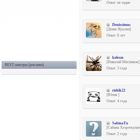
Опыт: не задан
Denissimus
[Денис Куклин]
Опыт: 6 лет
kolesm
[Николай Мясников]
BEST-лансеры (реклама)
Опыт: 3 года
rizhik22
[Юлия ]
Опыт: 4 года
SabinaTn
[Сабина Хезреткулие
Опыт: 2 года