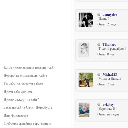
dennyrise
[Денис ]
Опыт: 2 года
Tihonart
[Тихон Гренадёров]
Опыт: 8 лет
Когда нужно заказать интернет сайт
Misha123
Недорогая оптимизация сайта
[Михаил Дьяков]
Разработка интернет сайтов
Опыт: 7 лет
Нужет сайт срочно?
Нужно раскрутить сайт?
aviakey
Заказать сайт в Санкт-Петербурге
[Вероника В]
Опыт: не задан
Ищу фрилансера
Требуется дизайнер верстальщик