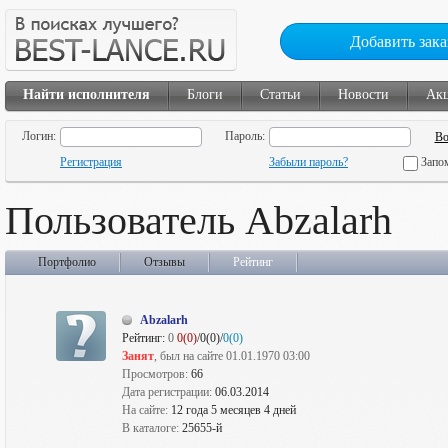
Добавить зака
Найти исполнителя
Блоги
Статьи
Новости
Ак
Логин:
Пароль:
Регистрация
Забыли пароль?
Запо
Пользователь Abzalarh
Портфолио
Отзывы
Рейтинг
Abzalarh
Рейтинг:
0
0(0)
/0(0)/
0(0)
Занят
, был на сайте 01.01.1970 03:00
Просмотров:
66
Дата регистрации:
06.03.2014
На сайте:
12 года 5 месяцев 4 дней
В каталоге:
25655-й