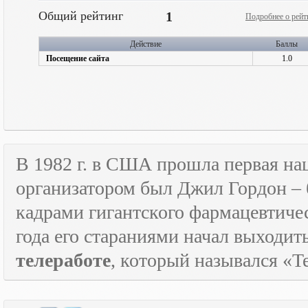
Общий рейтинг
1
Подробнее о рейт
Действие
Баллы
Посещение сайта
1.0
В 1982 г. в США прошла первая н
организатором был Джил Гордон – 
кадрами гигантского фармацевтичес
года его стараниями начал выходи
телеработе
, который назывался «
T