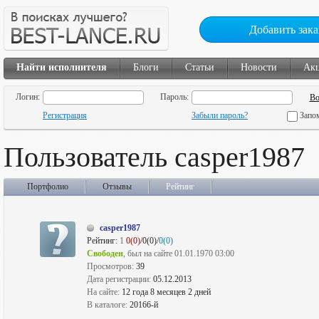
Добавить зака
Найти исполнителя
Блоги
Статьи
Новости
Ак
Логин:
Пароль:
Регистрация
Забыли пароль?
Запо
Пользователь casper1987
Портфолио
Отзывы
Рейтинг
casper1987
Рейтинг:
1
0(0)
/0(0)/
0(0)
Свободен
, был на сайте 01.01.1970 03:00
Просмотров:
39
Дата регистрации:
05.12.2013
На сайте:
12 года 8 месяцев 2 дней
В каталоге:
20166-й