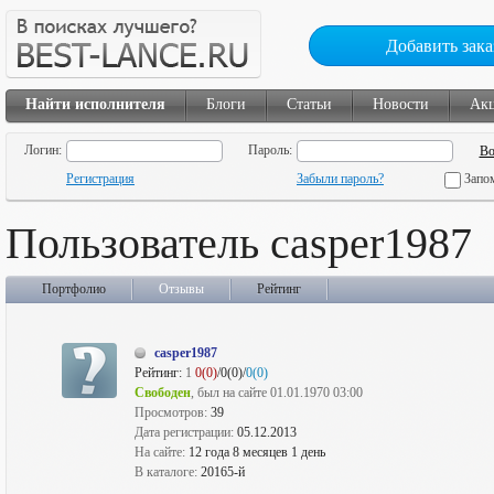
Добавить зака
Найти исполнителя
Блоги
Статьи
Новости
Ак
Логин:
Пароль:
Регистрация
Забыли пароль?
Запо
Пользователь casper1987
Портфолио
Отзывы
Рейтинг
casper1987
Рейтинг:
1
0(0)
/0(0)/
0(0)
Свободен
, был на сайте 01.01.1970 03:00
Просмотров:
39
Дата регистрации:
05.12.2013
На сайте:
12 года 8 месяцев 1 день
В каталоге:
20165-й