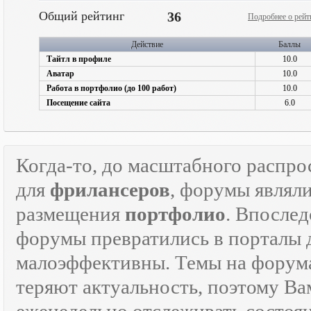
Общий рейтинг
36
Подробнее о рейт
Действие
Баллы
Тайтл в профиле
10.0
Аватар
10.0
Работа в портфолио (до 100 работ)
10.0
Посещение сайта
6.0
Когда-то, до масштабного распр
для
фрилансеров
, форумы являл
размещения
портфолио
. Впосле
форумы превратились в порталы
малоэффективны. Темы на форумах
теряют актуальность, поэтому Ва