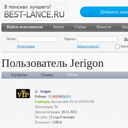
Добавить зака
Найти исполнителя
Блоги
Статьи
Новости
Ак
Логин:
Пароль:
Регистрация
Забыли пароль?
Запо
Пользователь Jerigon
Портфолио
Отзывы
Рейтинг
Jerigon
Рейтинг:
36
0(0)
/0(0)/
0(0)
Свободен
, был на сайте 01.01.1970 03:00
Просмотров:
51
Дата регистрации:
20.11.2013
На сайте:
12 года 9 месяцев
В каталоге:
1189-й