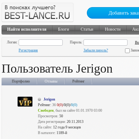
Добавить зака
Найти исполнителя
Блоги
Статьи
Новости
Ак
Логин:
Пароль:
Регистрация
Забыли пароль?
Запо
Пользователь Jerigon
Портфолио
Отзывы
Рейтинг
Jerigon
Рейтинг:
36
0(0)
/0(0)/
0(0)
Свободен
, был на сайте 01.01.1970 03:00
Просмотров:
50
Дата регистрации:
20.11.2013
На сайте:
12 года 9 месяцев
В каталоге:
1189-й