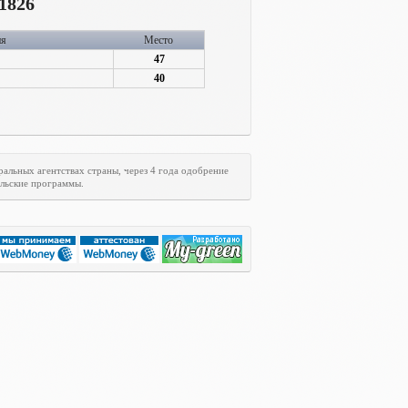
1826
ия
Место
47
40
ральных агентствах страны, через 4 года одобрение
ельские программы.