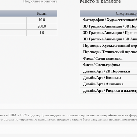
Место в каталоге
Подробнее о рейтинге
Баллы
Специализац
10.0
Фотография / Художественная/
260.0
3D Графика/Анимация / 3D Пе
1.0
3D Графика/Анимация / Прочая
3D Графика/Анимация / 3D Ан
Переводы / Художественный пер
Переводы / Технический перево
Флеш / Флеш анимация
Флеш / Флеш-графика
Дизайн/Арт / 2D Персонажи
Дизайн/Арт / Комиксы
Дизайн/Арт / Анимация
Дизайн/Арт / Рисунки и иллюс
ения в США в 1989 году одобрил внедрение пилотных проектов по
телеработе
во всех феде
го органа по управлению персоналом, позднее в стране были запущены и первые просветит