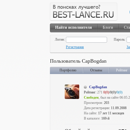
Найти исполнителя
Блоги
Ста
Логин:
Пароль:
Регистрация
За
Пользователь CapBogdan
Портфолио
Отзывы
Рейтинг
CapBogdan
Рейтинг:
271
0(0)
/0(0)/
0(0)
Свободен
, был на сайте 06.05.
Просмотров:
203
Дата регистрации:
11.09.2008
На сайте:
17 лет 11 месяцев
В каталоге:
169-й