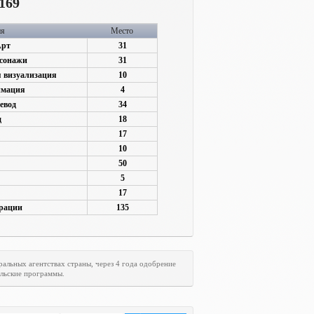
169
ия
Место
Арт
31
рсонажи
31
 визуализация
10
имация
4
евод
34
д
18
17
10
50
5
17
трации
135
ральных агентствах страны, через 4 года одобрение
ельские программы.