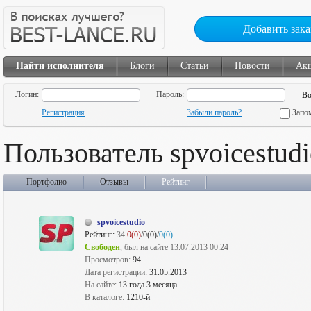
Добавить зака
Найти исполнителя
Блоги
Статьи
Новости
Ак
Логин:
Пароль:
Регистрация
Забыли пароль?
Запо
Пользователь spvoicestud
Портфолио
Отзывы
Рейтинг
spvoicestudio
Рейтинг:
34
0(0)
/0(0)/
0(0)
Свободен
, был на сайте 13.07.2013 00:24
Просмотров:
94
Дата регистрации:
31.05.2013
На сайте:
13 года 3 месяца
В каталоге:
1210-й