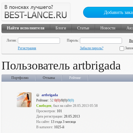
Добавить зака
Найти исполнителя
Блоги
Статьи
Новости
Ак
Логин:
Пароль:
Регистрация
Забыли пароль?
Запо
Пользователь artbrigada
Портфолио
Отзывы
Рейтинг
artbrigada
Рейтинг:
52
0(0)
/0(0)/
0(0)
Свободен
, был на сайте 28.05.2013 05:58
Просмотров:
101
Дата регистрации:
28.05.2013
На сайте:
13 года 3 месяца
В каталоге:
1025-й