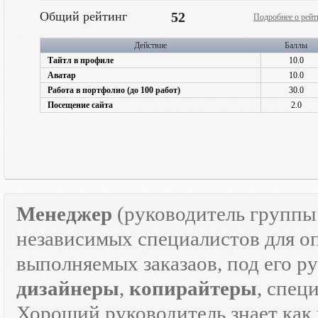
Общий рейтинг
52
Подробнее о рейт
Действие
Баллы
Тайтл в профиле
10.0
Аватар
10.0
Работа в портфолио (до 100 работ)
30.0
Посещение сайта
2.0
Менеджер
(руководитель групп
независимых специалистов для о
выполняемых заказаов, под его р
дизайнеры
,
копирайтеры
, спец
Хороший руководитель знает как р