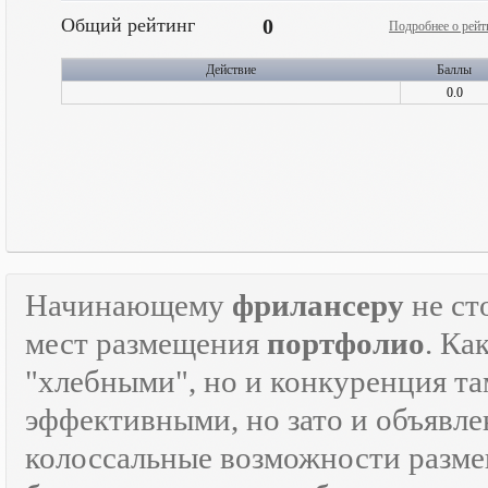
Общий рейтинг
0
Подробнее о рейт
Действие
Баллы
0.0
Начинающему
фрилансеру
не ст
мест размещения
портфолио
. Ка
"хлебными", но и конкуренция там
эффективными, но зато и объявле
колоссальные возможности разм