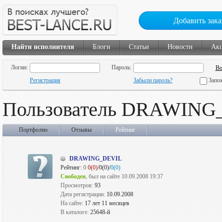
Добавить зака
Найти исполнителя
Блоги
Статьи
Новости
Ак
Логин:
Пароль:
Регистрация
Забыли пароль?
Запо
Пользователь DRAWING
Портфолио
Отзывы
Рейтинг
DRAWING_DEVIL
Рейтинг:
0
0(0)
/0(0)/
0(0)
Свободен
, был на сайте 10.09.2008 19:37
Просмотров:
93
Дата регистрации:
10.09.2008
На сайте:
17 лет 11 месяцев
В каталоге:
25648-й