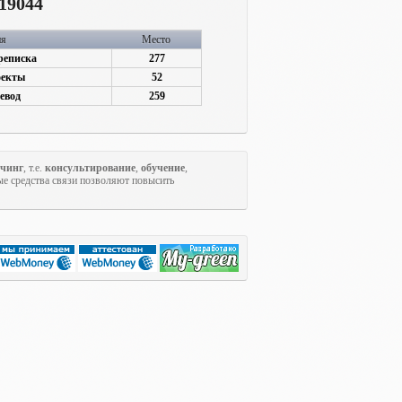
19044
ия
Место
реписка
277
оекты
52
евод
259
учинг
, т.е.
консультирование
,
обучение
,
ые средства связи позволяют повысить