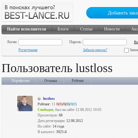
Добавить зака
Найти исполнителя
Блоги
Статьи
Новости
Ак
Логин:
Пароль:
Регистрация
Забыли пароль?
Запо
Пользователь lustloss
Портфолио
Отзывы
Рейтинг
lustloss
Рейтинг:
11
0(0)
/0(0)/
0(0)
Свободен
, был на сайте 12.08.2012 10:05
Просмотров:
68
Дата регистрации:
12.08.2012
На сайте:
14 года
В каталоге:
3925-й