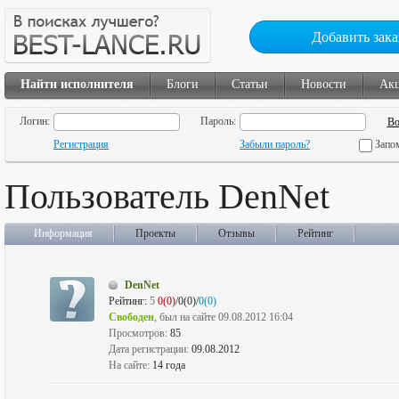
Добавить зака
Найти исполнителя
Блоги
Статьи
Новости
Ак
Логин:
Пароль:
Регистрация
Забыли пароль?
Запо
Пользователь DenNet
Информация
Проекты
Отзывы
Рейтинг
DenNet
Рейтинг:
5
0(0)
/0(0)/
0(0)
Свободен
, был на сайте 09.08.2012 16:04
Просмотров:
85
Дата регистрации:
09.08.2012
На сайте:
14 года