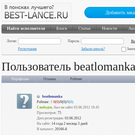
Добавить зака
Найти исполнителя
Блоги
Статьи
Новости
Ак
Логин:
Пароль:
Регистрация
Забыли пароль?
Запо
Пользователь beatlomank
Портфолио
Отзывы
Рейтинг
beatlomanka
Рейтинг:
1
0(0)
/0(0)/
0(0)
Свободен
, был на сайте 03.06.2012 16:45
Просмотров:
75
Дата регистрации:
03.06.2012
На сайте:
14 года 2 месяца 3 дней
В каталоге:
20166-й