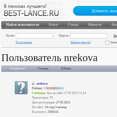
Добавить зака
Найти исполнителя
Блоги
Статьи
Новости
Ак
Логин:
Пароль:
Регистрация
Забыли пароль?
Запо
Пользователь nrekova
Портфолио
Отзывы
Рейтинг
nrekova
Рейтинг:
0
0(0)
/0(0)/
0(0)
Свободен
, был на сайте 27.05.2012 14:24
Просмотров:
71
Дата регистрации:
27.05.2012
На сайте:
14 года 3 месяца
В каталоге:
25643-й