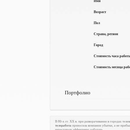
Имя
Возраст
Пол
Страна, регион
Город
Стоимость часа работы
Стоимость месяца рабо
Портфолио
В 80-х гг.
XX
в. при разворачивании в городах тел
телеработа
приносила компании убытки, а не прибыл
переставали эффективно работать.