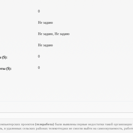
0
Не задано
Не задано, Не задано
Не задано
0
 ($):
0
ты ($):
екомпьютерских проектов
(телеработа)
были выявлены первые недостатки такой организации 
ь, в удаленных сельских районах телекоттеджи не смогли выйти на самоокупаемость, работ