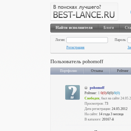
Найти исполнителя
Блоги
Ста
Логин:
Пароль:
Регистрация
За
Пользователь pohomoff
Портфолио
Отзывы
Рейтинг
pohomoff
Рейтинг:
1
0(0)
/0(0)/
0(0)
Свободен
, был на сайте 24.05.
Просмотров:
73
Дата регистрации:
24.05.2012
На сайте:
14 года 3 месяца
В каталоге:
20167-й