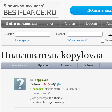
Добавить зака
Найти исполнителя
Блоги
Статьи
Новости
Ак
Логин:
Пароль:
Регистрация
Забыли пароль?
Запо
Пользователь kopylovaa
Информация
Проекты
Отзывы
Рейтинг
kopylovaa
Рейтинг:
3
0(0)
/0(0)/
0(0)
Свободен
, был на сайте 18.05.2012 00:40
Просмотров:
91
Дата регистрации:
18.05.2012
На сайте:
14 года 3 месяца