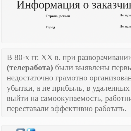
Информация о заказчик
Не зада
Страна, регион
Не зада
Город
В 80-х гг.
XX
в. при разворачивани
(телеработа)
были выявлены первые
недостаточно грамотно организова
убытки, а не прибыль, в удаленных
выйти на самоокупаемость, работн
переставали эффективно работать.