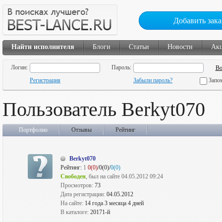
Добавить зака
Найти исполнителя
Блоги
Статьи
Новости
Ак
Логин:
Пароль:
Регистрация
Забыли пароль?
Запо
Пользователь Berkyt070
Портфолио
Отзывы
Рейтинг
Berkyt070
Рейтинг:
1
0(0)
/0(0)/
0(0)
Свободен
, был на сайте 04.05.2012 09:24
Просмотров:
73
Дата регистрации:
04.05.2012
На сайте:
14 года 3 месяца 4 дней
В каталоге:
20171-й