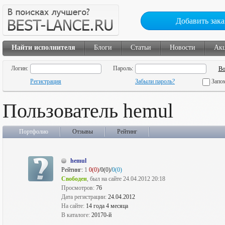
Добавить зака
Найти исполнителя
Блоги
Статьи
Новости
Ак
Логин:
Пароль:
Регистрация
Забыли пароль?
Запо
Пользователь hemul
Портфолио
Отзывы
Рейтинг
hemul
Рейтинг:
1
0(0)
/0(0)/
0(0)
Свободен
, был на сайте 24.04.2012 20:18
Просмотров:
76
Дата регистрации:
24.04.2012
На сайте:
14 года 4 месяца
В каталоге:
20170-й