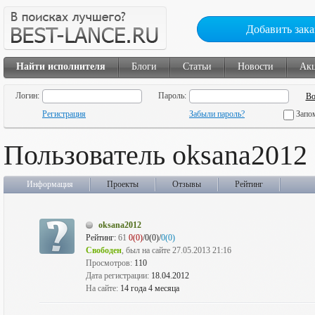
Добавить зака
Найти исполнителя
Блоги
Статьи
Новости
Ак
Логин:
Пароль:
Регистрация
Забыли пароль?
Запо
Пользователь oksana2012
Информация
Проекты
Отзывы
Рейтинг
oksana2012
Рейтинг:
61
0(0)
/0(0)/
0(0)
Свободен
, был на сайте 27.05.2013 21:16
Просмотров:
110
Дата регистрации:
18.04.2012
На сайте:
14 года 4 месяца