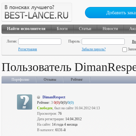
Добавить зака
Найти исполнителя
Блоги
Статьи
Новости
Ак
Логин:
Пароль:
Регистрация
Забыли пароль?
Запо
Пользователь DimanRespe
Портфолио
Отзывы
Рейтинг
DimanRespect
Рейтинг:
3
0(0)
/0(0)/
0(0)
Свободен
, был на сайте 16.04.2012 04:13
Просмотров:
76
Дата регистрации:
14.04.2012
На сайте:
14 года 4 месяца
В каталоге:
6131-й