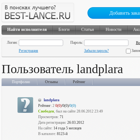
Добавить зака
Найти исполнителя
Блоги
Статьи
Новости
Ак
Логин:
Пароль:
Регистрация
Забыли пароль?
Запо
Пользователь landplara
Портфолио
Отзывы
Рейтинг
landplara
Рейтинг:
2
0(0)
/0(0)/
0(0)
Свободен
, был на сайте 28.06.2012 23:49
Просмотров:
71
Дата регистрации:
26.03.2012
На сайте:
14 года 5 месяцев
В каталоге:
8123-й