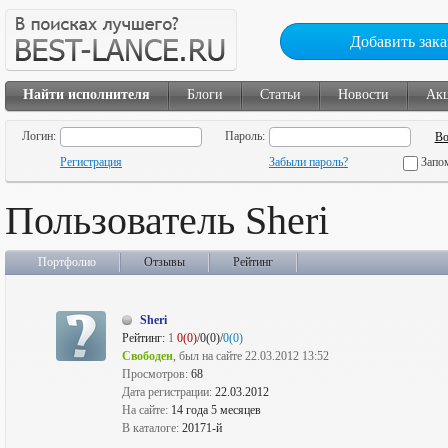
Добавить зака
Найти исполнителя
Блоги
Статьи
Новости
Ак
Логин:
Пароль:
Регистрация
Забыли пароль?
Запо
Пользователь Sheri
Портфолио
Отзывы
Рейтинг
Sheri
Рейтинг:
1
0(0)
/0(0)/
0(0)
Свободен
, был на сайте 22.03.2012 13:52
Просмотров:
68
Дата регистрации:
22.03.2012
На сайте:
14 года 5 месяцев
В каталоге:
20171-й