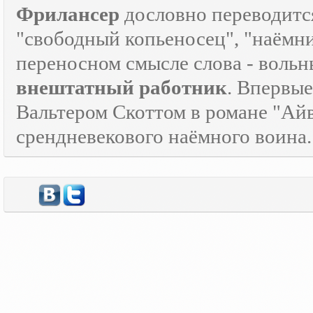
Фрилансер
дословно переводится
"свободный копьеносец", "наёмник"
переносном смысле слова - воль
внештатный работник
. Впервые
Вальтером Скоттом в романе "Айв
срендневекового наёмного воина.