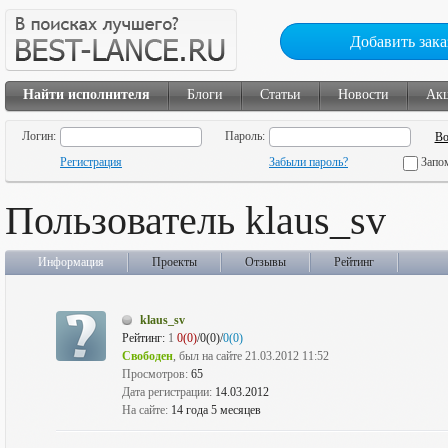
Добавить зака
Найти исполнителя
Блоги
Статьи
Новости
Ак
Логин:
Пароль:
Регистрация
Забыли пароль?
Запо
Пользователь klaus_sv
Информация
Проекты
Отзывы
Рейтинг
klaus_sv
Рейтинг:
1
0(0)
/0(0)/
0(0)
Свободен
, был на сайте 21.03.2012 11:52
Просмотров:
65
Дата регистрации:
14.03.2012
На сайте:
14 года 5 месяцев