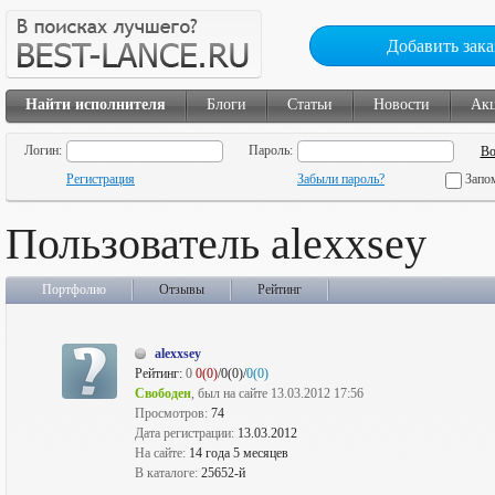
Добавить зака
Найти исполнителя
Блоги
Статьи
Новости
Ак
Логин:
Пароль:
Регистрация
Забыли пароль?
Запо
Пользователь alexxsey
Портфолио
Отзывы
Рейтинг
alexxsey
Рейтинг:
0
0(0)
/0(0)/
0(0)
Свободен
, был на сайте 13.03.2012 17:56
Просмотров:
74
Дата регистрации:
13.03.2012
На сайте:
14 года 5 месяцев
В каталоге:
25652-й