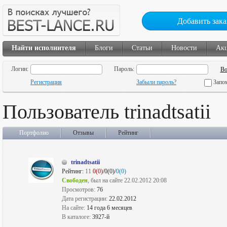
Добавить зака
Найти исполнителя
Блоги
Статьи
Новости
Ак
Логин:
Пароль:
Регистрация
Забыли пароль?
Запо
Пользователь trinadtsatii
Портфолио
Отзывы
Рейтинг
trinadtsatii
Рейтинг:
11
0(0)
/0(0)/
0(0)
Свободен
, был на сайте 22.02.2012 20:08
Просмотров:
76
Дата регистрации:
22.02.2012
На сайте:
14 года 6 месяцев
В каталоге:
3927-й