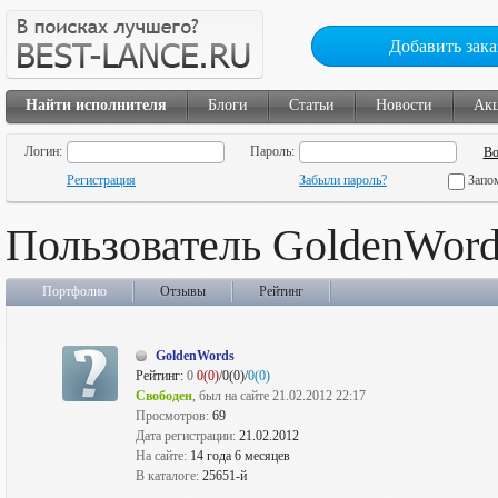
Добавить зака
Найти исполнителя
Блоги
Статьи
Новости
Ак
Логин:
Пароль:
Регистрация
Забыли пароль?
Запо
Пользователь GoldenWord
Портфолио
Отзывы
Рейтинг
GoldenWords
Рейтинг:
0
0(0)
/0(0)/
0(0)
Свободен
, был на сайте 21.02.2012 22:17
Просмотров:
69
Дата регистрации:
21.02.2012
На сайте:
14 года 6 месяцев
В каталоге:
25651-й