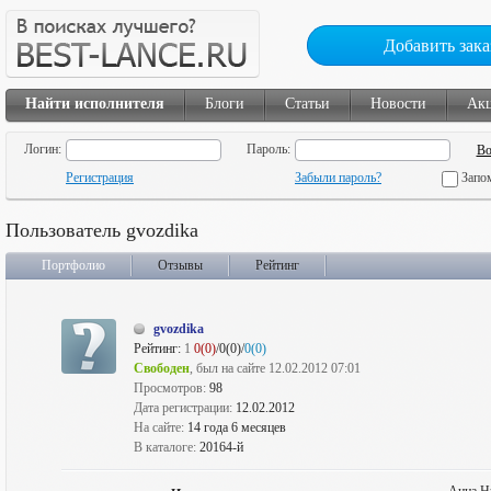
Добавить зака
Найти исполнителя
Блоги
Статьи
Новости
Ак
Логин:
Пароль:
Регистрация
Забыли пароль?
Запо
Пользователь gvozdika
Портфолио
Отзывы
Рейтинг
gvozdika
Рейтинг:
1
0(0)
/0(0)/
0(0)
Свободен
, был на сайте 12.02.2012 07:01
Просмотров:
98
Дата регистрации:
12.02.2012
На сайте:
14 года 6 месяцев
В каталоге:
20164-й