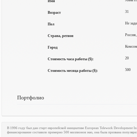
Анна Н
Имя
31
Возраст
Не зада
Пол
Россия,
Страна, регион
Комсом
Город
20
Стоимость часа работы ($):
500
Стоимость месяца работы ($):
Портфолио
В 1996 году был дан старт европейской инициативе
European
Telework
Development
In
финансирование составило примерно 500 миллионов экю, она была призвана популяри