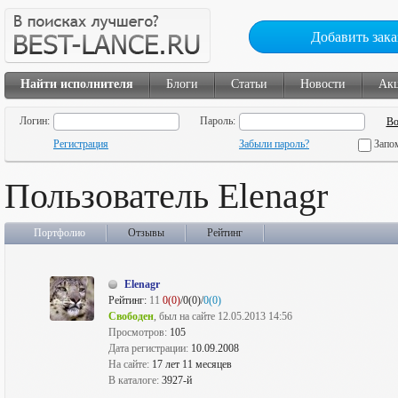
Добавить зака
Найти исполнителя
Блоги
Статьи
Новости
Ак
Логин:
Пароль:
Регистрация
Забыли пароль?
Запо
Пользователь Elenagr
Портфолио
Отзывы
Рейтинг
Elenagr
Рейтинг:
11
0(0)
/0(0)/
0(0)
Свободен
, был на сайте 12.05.2013 14:56
Просмотров:
105
Дата регистрации:
10.09.2008
На сайте:
17 лет 11 месяцев
В каталоге:
3927-й