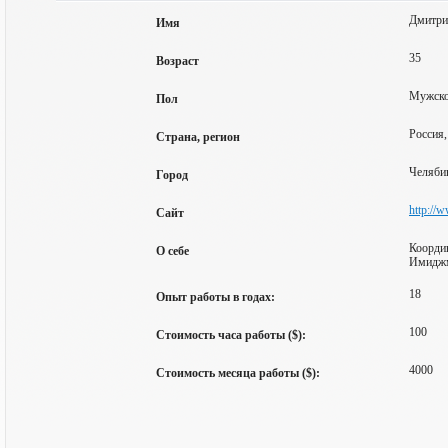
Дмитри
Имя
35
Возраст
Мужск
Пол
Россия,
Страна, регион
Челяби
Город
http://w
Сайт
Координ
О себе
Имиджм
18
Опыт работы в годах:
100
Стоимость часа работы ($):
4000
Стоимость месяца работы ($):