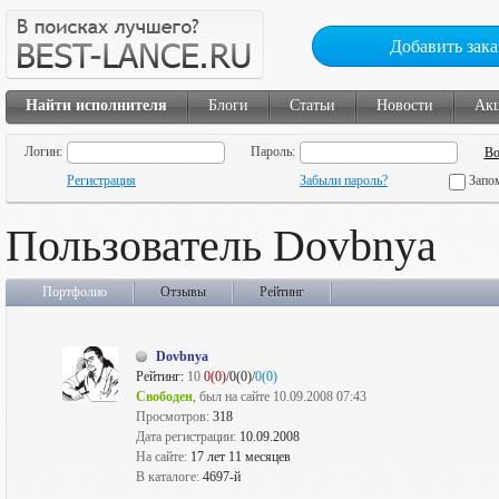
Добавить зака
Найти исполнителя
Блоги
Статьи
Новости
Ак
Логин:
Пароль:
Регистрация
Забыли пароль?
Запо
Пользователь Dovbnya
Портфолио
Отзывы
Рейтинг
Dovbnya
Рейтинг:
10
0(0)
/0(0)/
0(0)
Свободен
, был на сайте 10.09.2008 07:43
Просмотров:
318
Дата регистрации:
10.09.2008
На сайте:
17 лет 11 месяцев
В каталоге:
4697-й