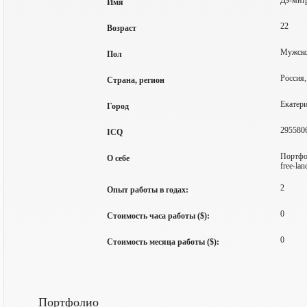
Дэ-мит
Имя
22
Возраст
Мужск
Пол
Россия,
Страна, регион
Екатер
Город
295580
ICQ
Портфол
О себе
free-lan
2
Опыт работы в годах:
0
Стоимость часа работы ($):
0
Стоимость месяца работы ($):
Портфолио