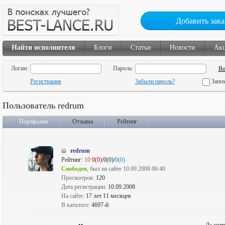
Добавить зака
Найти исполнителя
Блоги
Статьи
Новости
Ак
Логин:
Пароль:
Регистрация
Забыли пароль?
Запо
Пользователь redrum
Портфолио
Отзывы
Рейтинг
redrum
Рейтинг:
10
0(0)
/0(0)/
0(0)
Свободен
, был на сайте 10.09.2008 06:40
Просмотров:
120
Дата регистрации:
10.09.2008
На сайте:
17 лет 11 месяцев
В каталоге:
4697-й