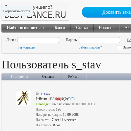
Разработка сайтов
Добавить зака
Найти исполнителя
Блоги
Статьи
Новости
Ак
Логин:
Пароль:
Регистрация
Забыли пароль?
Запо
Пользователь s_stav
Портфолио
Отзывы
Рейтинг
s_stav
Рейтинг:
430
0(0)
/0(0)/
0(0)
Свободен
, был на сайте 10.09.2008 03:08
Просмотров:
196
Дата регистрации:
10.09.2008
На сайте:
17 лет 11 месяцев
В каталоге:
87-й