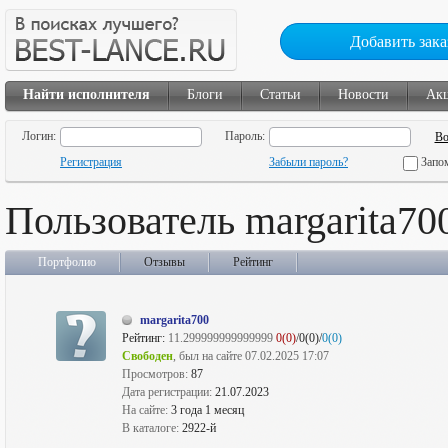
Добавить зака
Найти исполнителя
Блоги
Статьи
Новости
Ак
Логин:
Пароль:
Регистрация
Забыли пароль?
Запо
Пользователь margarita70
Портфолио
Отзывы
Рейтинг
margarita700
Рейтинг:
11.299999999999999
0(0)
/0(0)/
0(0)
Свободен
, был на сайте 07.02.2025 17:07
Просмотров:
87
Дата регистрации:
21.07.2023
На сайте:
3 года 1 месяц
В каталоге:
2922-й