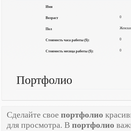
Имя
0
Возраст
Женски
Пол
0
Стоимость часа работы ($):
0
Стоимость месяца работы ($):
Портфолио
Сделайте свое
портфолио
красив
для просмотра. В
портфолио
важн