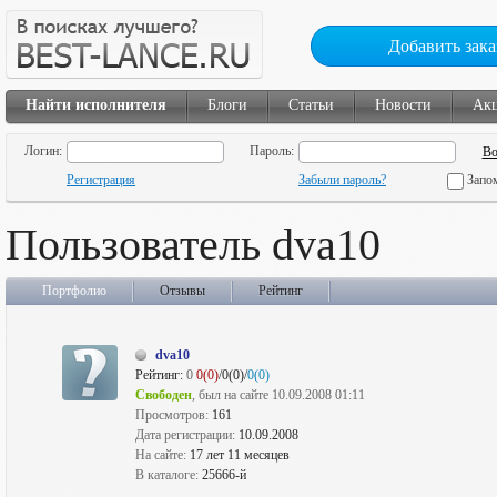
Добавить зака
Найти исполнителя
Блоги
Статьи
Новости
Ак
Логин:
Пароль:
Регистрация
Забыли пароль?
Запо
Пользователь dva10
Портфолио
Отзывы
Рейтинг
dva10
Рейтинг:
0
0(0)
/0(0)/
0(0)
Свободен
, был на сайте 10.09.2008 01:11
Просмотров:
161
Дата регистрации:
10.09.2008
На сайте:
17 лет 11 месяцев
В каталоге:
25666-й