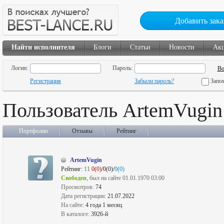
Добавить зака
Найти исполнителя
Блоги
Статьи
Новости
Ак
Логин:
Пароль:
Регистрация
Забыли пароль?
Запо
Пользователь ArtemVugin
Портфолио
Отзывы
Рейтинг
ArtemVugin
Рейтинг:
11
0(0)
/0(0)/
0(0)
Свободен
, был на сайте 01.01.1970 03:00
Просмотров:
74
Дата регистрации:
21.07.2022
На сайте:
4 года 1 месяц
В каталоге:
3926-й