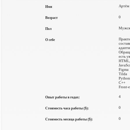
Артём
Имя
0
Возраст
Мужск
Пол
Практи
О себе
состав
адапти
Обращ
есть у
HTML,
JavaSc
Figma
Tilda
Python
C++
Front-
4
Опыт работы в годах:
0
Стоимость часа работы ($):
0
Стоимость месяца работы ($):