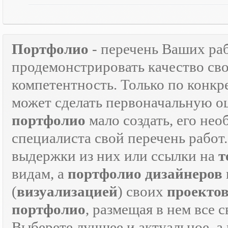
Портфолио
- перечень Ваших ра
продемонстрировать качество св
компетентность. Только по кон
может сделать первоначальную о
портфолио
мало создать, его не
специалиста свой перечень работ
выдержки из них или ссылки на
т
видам, а
портфолио дизайнеров
(
визуализацией
) своих
проекто
портфолио
, размещая в нем все 
Выберете лучшее и актуальное, а