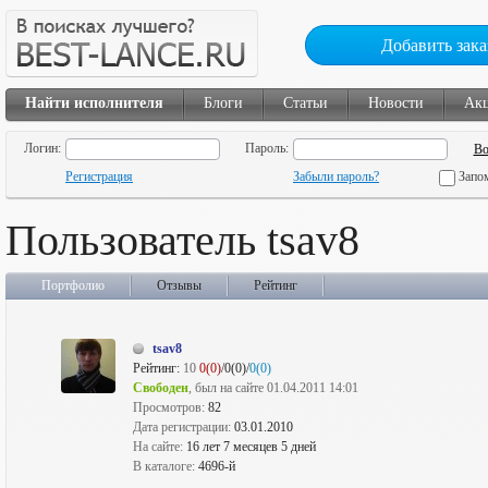
Добавить зака
Найти исполнителя
Блоги
Статьи
Новости
Ак
Логин:
Пароль:
Регистрация
Забыли пароль?
Запо
Пользователь tsav8
Портфолио
Отзывы
Рейтинг
tsav8
Рейтинг:
10
0(0)
/0(0)/
0(0)
Свободен
, был на сайте 01.04.2011 14:01
Просмотров:
82
Дата регистрации:
03.01.2010
На сайте:
16 лет 7 месяцев 5 дней
В каталоге:
4696-й