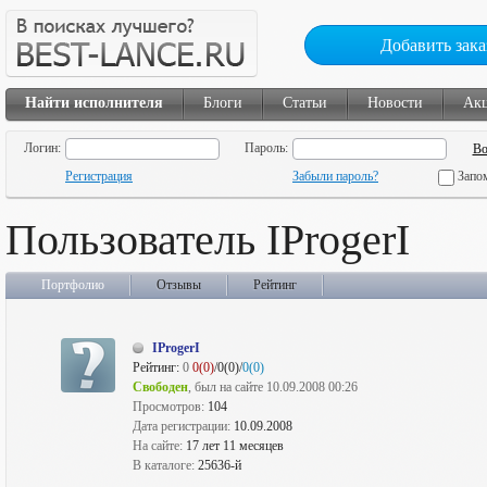
Добавить зака
Найти исполнителя
Блоги
Статьи
Новости
Ак
Логин:
Пароль:
Регистрация
Забыли пароль?
Запо
Пользователь IProgerI
Портфолио
Отзывы
Рейтинг
IProgerI
Рейтинг:
0
0(0)
/0(0)/
0(0)
Свободен
, был на сайте 10.09.2008 00:26
Просмотров:
104
Дата регистрации:
10.09.2008
На сайте:
17 лет 11 месяцев
В каталоге:
25636-й