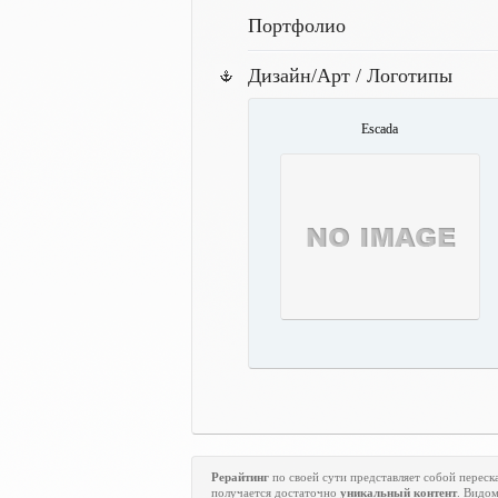
Портфолио
Дизайн/Арт / Логотипы
Escada
Рерайтинг
по своей сути представляет собой переска
получается достаточно
уникальный контент
. Видо