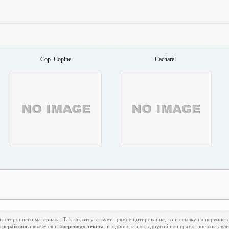
Cop. Copine
Cacharel
з стороннего материала. Так как отсутствует прямое цитирование, то и ссылку на первоист
м
рерайтинга
является и
«перевод» текста
из одного стиля в другой или грамотное составле