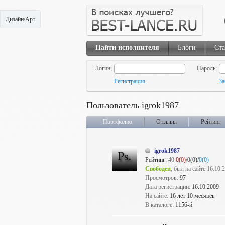
Дизайн/Арт
Найти исполнителя
Блоги
Ста
Логин:
Пароль:
Регистрация
За
Пользователь igrok1987
Портфолио
Отзывы
Рейтинг
igrok1987
Рейтинг:
40
0(0)
/0(0)/
0(0)
Свободен
, был на сайте 16.10.
Просмотров:
97
Дата регистрации:
16.10.2009
На сайте:
16 лет 10 месяцев
В каталоге:
1156-й