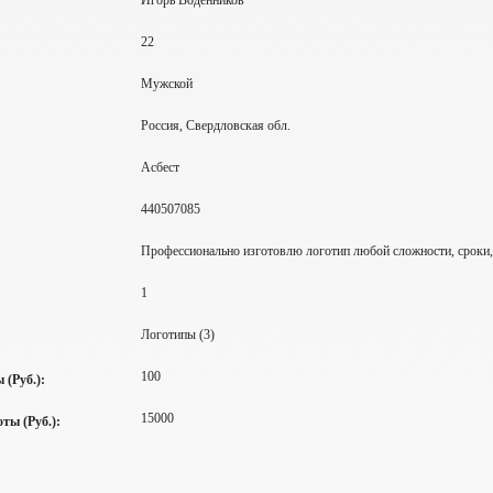
Игорь Воденников
22
Мужской
Россия, Свердловская обл.
Асбест
440507085
Профессионально изготовлю логотип любой сложности, сроки, 
1
Логотипы (3)
100
 (Руб.):
15000
ты (Руб.):