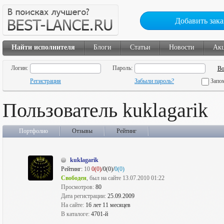
Добавить зака
Найти исполнителя
Блоги
Статьи
Новости
Ак
Логин:
Пароль:
Регистрация
Забыли пароль?
Запо
Пользователь kuklagarik
Портфолио
Отзывы
Рейтинг
kuklagarik
Рейтинг:
10
0(0)
/0(0)/
0(0)
Свободен
, был на сайте 13.07.2010 01:22
Просмотров:
80
Дата регистрации:
25.09.2009
На сайте:
16 лет 11 месяцев
В каталоге:
4701-й