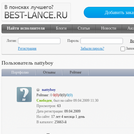
Добавить зака
Найти исполнителя
Блоги
Статьи
Новости
Ак
Логин:
Пароль:
Регистрация
Забыли пароль?
Запо
Пользователь nattyboy
Портфолио
Отзывы
Рейтинг
nattyboy
Рейтинг:
0
0(0)
/0(0)/
0(0)
Свободен
, был на сайте 09.04.2009 11:30
Просмотров:
63
Дата регистрации:
09.04.2009
На сайте:
17 лет 4 месяца 1 день
В каталоге:
25663-й