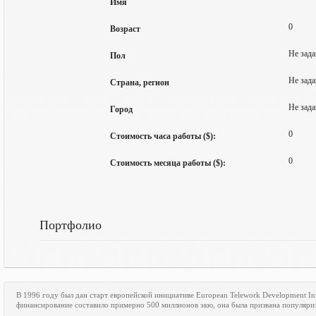
Имя
0
Возраст
Не зада
Пол
Не зада
Страна, регион
Не зада
Город
0
Стоимость часа работы ($):
0
Стоимость месяца работы ($):
Портфолио
В 1996 году был дан старт европейской инициативе
European
Telework
Development
In
финансирование составило примерно 500 миллионов экю, она была призвана популяри