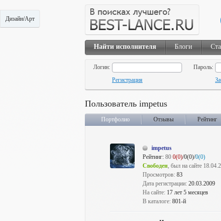
Дизайн/Арт
Найти исполнителя
Блоги
Ста
Логин:
Пароль:
Регистрация
За
Пользователь impetus
Портфолио
Отзывы
Рейтинг
impetus
Рейтинг:
80
0(0)
/0(0)/
0(0)
Свободен
, был на сайте 18.04.
Просмотров:
83
Дата регистрации:
20.03.2009
На сайте:
17 лет 5 месяцев
В каталоге:
801-й