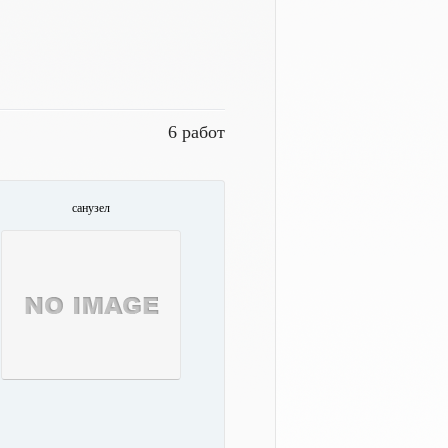
6 работ
санузел