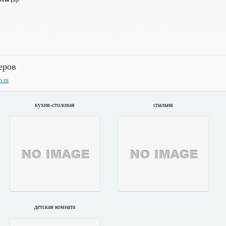
еров
b.ru
кухня-столовая
спальня
детская комната