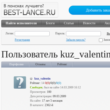
Добавить зака
Найти исполнителя
Блоги
Статьи
Новости
Ак
Логин:
Пароль:
Регистрация
Забыли пароль?
Запо
Пользователь kuz_valenti
Портфолио
Отзывы
Рейтинг
kuz_valentin
Рейтинг:
14
0(0)
/0(0)/
0(0)
Свободен
, был на сайте 14.03.2009 16:12
Просмотров:
100
Дата регистрации:
09.03.2009
На сайте:
17 лет 5 месяцев
В каталоге:
2362-й