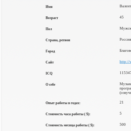
Валент
Имя
45
Возраст
Мужск
Пол
Россия
Страна, регион
Благов
Город
http:/
Сайт
11534
ICQ
Музыка
О себе
програ
(озвуч
21
Опыт работы в годах:
5
Стоимость часа работы ( $):
500
Стоимость месяца работы ( $):