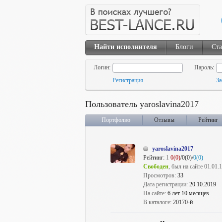
Найти исполнителя
Блоги
Ста
Логин:
Пароль:
Регистрация
За
Пользователь yaroslavina2017
Портфолио
Отзывы
Рейтинг
yaroslavina2017
Рейтинг:
1
0(0)
/0(0)/
0(0)
Свободен
, был на сайте 01.01.
Просмотров:
33
Дата регистрации:
20.10.2019
На сайте:
6 лет 10 месяцев
В каталоге:
20170-й