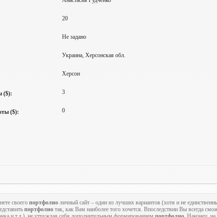
Анастасия Рудченко
20
Не задано
Украина, Херсонская обл.
Херсон
3
 ($):
0
ты ($):
нете своего
портфолио
личный сайт – один из лучших вариантов (хотя и не единственн
редставить
портфолио
так, как Вам наиболее того хочется. Впоследствии Вы всегда смож
точка и т.д.), не утруждая себя дополнительным формированием
портфолио
. Наконец, на