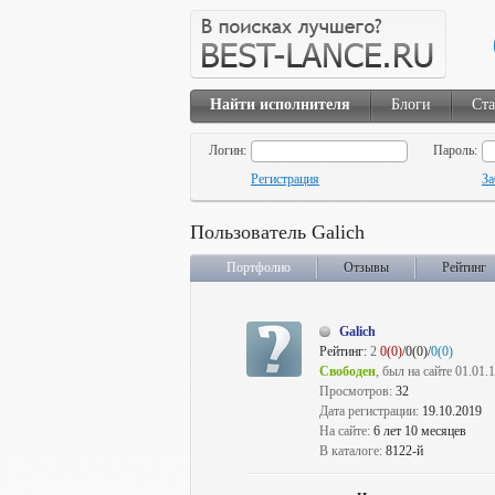
Найти исполнителя
Блоги
Ста
Логин:
Пароль:
Регистрация
За
Пользователь Galich
Портфолио
Отзывы
Рейтинг
Galich
Рейтинг:
2
0(0)
/0(0)/
0(0)
Свободен
, был на сайте 01.01.
Просмотров:
32
Дата регистрации:
19.10.2019
На сайте:
6 лет 10 месяцев
В каталоге:
8122-й